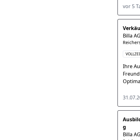
Sortime
vor 5 
Verkäu
Billa A
Reicher
VOLLZEI
Ihre A
Freund
Optima
Anspre
Sortime
31.07.
Ausbil
g
Billa A