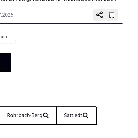
llateuren und...
7.2026
ehen
n
Rohrbach-Berg
Sattledt