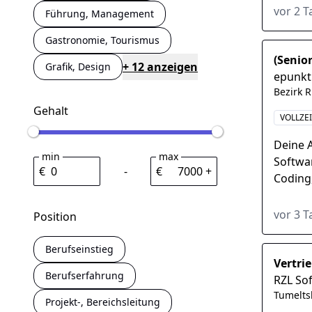
Anwendu
vor 2 
Führung, Management
Gastronomie, Tourismus
(Senio
+ 12 anzeigen
Grafik, Design
epunk
Bezirk R
Gehalt
VOLLZEI
Deine 
min
max
Softwa
€
-
€
+
Coding,
archit
#concep
vor 3 
Position
Berufseinstieg
Vertri
Berufserfahrung
RZL So
Tumelt
Projekt-, Bereichsleitung