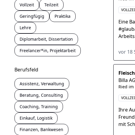
Vollzeit
Teilzeit
VOLLZE
Geringfügig
Praktika
Eine B
Lehre
#glaub
Arbeits
Diplomarbeit, Dissertation
Untern
Freelancer*in, Projektarbeit
vor 18
Berufsfeld
Fleisc
Billa A
Assistenz, Verwaltung
Ried im
Beratung, Consulting
VOLLZE
Coaching, Training
Ihre A
Freund
Einkauf, Logistik
mit Sc
Finanzen, Bankwesen
Beratu