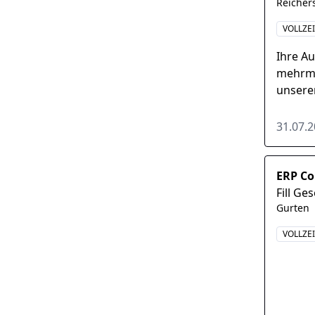
Reicher
VOLLZE
Ihre A
mehrmo
unsere
Teilnah
Weiter
31.07.
ERP Co
Fill Ge
Gurten
VOLLZE