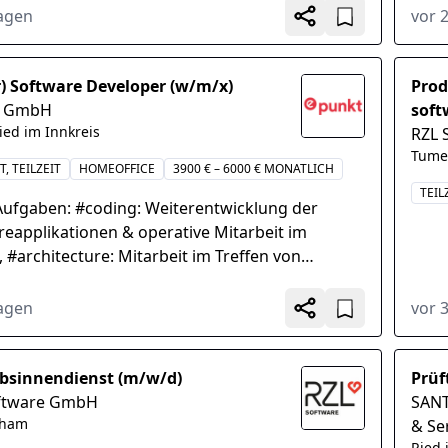
ng vertiefter...
Sort
Tagen
vor 
r) Software Developer (w/m/x)
Prod
t GmbH
soft
ied im Innkreis
RZL 
Tume
T, TEILZEIT
HOMEOFFICE
3900 € – 6000 € MONATLICH
TEIL
Aufgaben: #coding: Weiterentwicklung der
reapplikationen & operative Mitarbeit im
 #architecture: Mitarbeit im Treffen von
ektonischen Entscheidungen und Vorgaben,
ts: Erarbeiten von technischen...
Tagen
vor 
ebsinnendienst (m/w/d)
Prüf
ftware GmbH
SANT
sham
& Se
Ried 