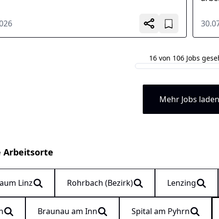
Insta
2026
30.0
16 von 106 Jobs ges
Mehr Jobs lade
e Arbeitsorte
aum Linz
Rohrbach (Bezirk)
Lenzing
n
Braunau am Inn
Spital am Pyhrn