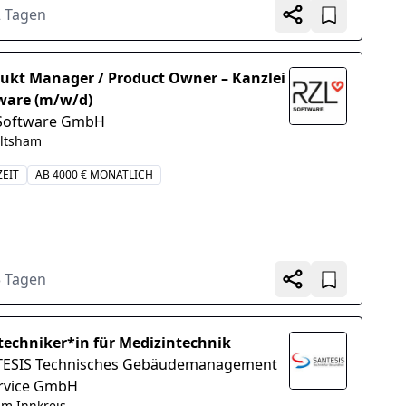
iments, Umsetzung der...
2 Tagen
ukt Manager / Product Owner – Kanzlei
ware (m/w/d)
Software GmbH
ltsham
ZEIT
AB 4000 € MONATLICH
3 Tagen
techniker*in für Medizintechnik
ESIS Technisches Gebäudemanagement
rvice GmbH
im Innkreis