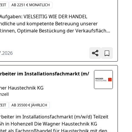
ZEIT
AB 2251 € MONATLICH
 Aufgaben: VIELSEITIG WIE DER HANDEL
ndliche und kompetente Betreuung unserer
:innen, Optimale Bestückung der Verkaufsflächen
ansprechende Warenpräsentation, Umsetzung
ktuell...
7.2026
rbeiter im Installationsfachmarkt (m/
er Haustechnik KG
nzell
ZEIT
AB 35500 € JÄHRLICH
rbeiter im Installationsfachmarkt (m/w/d) Teilzeit
5h in Hohenzell Die Wagner Haustechnik KG
itet als Fachgroßhandel für Haustechnik mit den