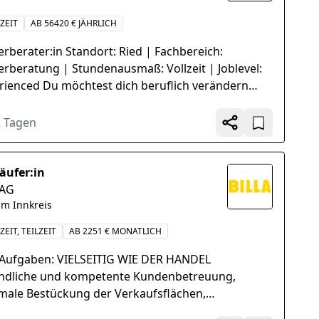
ZEIT
AB 56420 € JÄHRLICH
erberater:in Standort: Ried | Fachbereich:
erberatung | Stundenausmaß: Vollzeit | Joblevel:
rienced Du möchtest dich beruflich verändern
uchst eine...
2 Tagen
äufer:in
 AG
im Innkreis
ZEIT, TEILZEIT
AB 2251 € MONATLICH
 Aufgaben: VIELSEITIG WIE DER HANDEL
ndliche und kompetente Kundenbetreuung,
male Bestückung der Verkaufsflächen,
rechende Warenpräsentation des gesamten