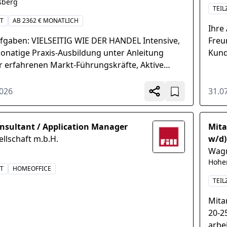
sberg
TEIL
IT
AB 2362 € MONATLICH
Ihre
ufgaben: VIELSEITIG WIE DER HANDEL Intensive,
Freu
natige Praxis-Ausbildung unter Anleitung
Kund
r erfahrenen Markt-Führungskräfte, Aktive
und 
me am vielfältigen Aus- und
der a
bildungsangebot...
2026
31.0
nsultant / Application Manager
Mita
sellschaft m.b.H.
w/d)
Wagn
Hohe
IT
HOMEOFFICE
TEIL
Mita
20-2
arbe