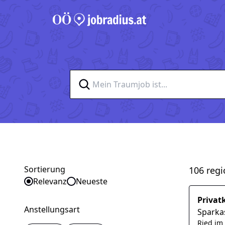
Sortierung
106 regi
Sortieren nach
Relevanz
Neueste
Privat
Anstellungsart
Sparka
Ried im