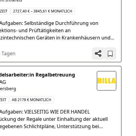
ZEIT
2727,40 € – 3845,61 € MONATLICH
 Aufgaben: Selbständige Durchführung von
ektions- und Prüftätigkeiten an
zintechnischen Geräten in Krankenhäusern und
ren Gesundheitseinrichtungen in
österreich...
4 Tagen
elsarbeiter:in Regalbetreuung
 AG
hersberg
ZEIT
AB 2178 € MONATLICH
 Aufgaben: VIELSEITIG WIE DER HANDEL
ückung der Regale unter Einhaltung der aktuell
egebenen Schlichtpläne, Unterstützung bei
itäts- und Frischekontrollen sowie bei der