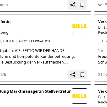
nts, Umsetzung der...
Datu
Tagen
vor 
fer:in
Verk
G
Billa
sberg
Reic
T, TEILZEIT
AB 2251 € MONATLICH
TEIL
ufgaben: VIELSEITIG WIE DER HANDEL
Ihre
liche und kompetente Kundenbetreuung,
Freu
le Bestückung der Verkaufsflächen,
Schw
chende Warenpräsentation des gesamten
Kass
nts, Umsetzung der...
Richt
2026
31.0
dung Marktmanager:in Stellvertretun
Verk
Billa
Reic
G