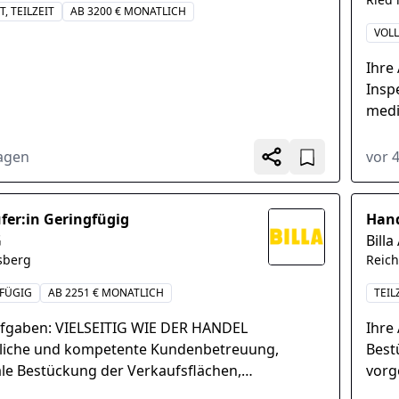
T, TEILZEIT
AB 3200 € MONATLICH
VOLL
Ihre
Insp
medi
ande
Ober
Tagen
vor 
fer:in Geringfügig
Hand
G
Billa
sberg
Reic
FÜGIG
AB 2251 € MONATLICH
TEIL
ufgaben: VIELSEITIG WIE DER HANDEL
Ihre
liche und kompetente Kundenbetreuung,
Best
le Bestückung der Verkaufsflächen,
vorg
chende Warenpräsentation des gesamten
Qual