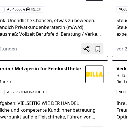
IT
AB 45000 € JÄHRLICH
VOLL
ank. Unendliche Chancen, etwas zu bewegen.
Steu
andich Privatkundenberater:in (m/w/d)
Steu
ausmaß: Vollzeit Berufsfeld: Beratung / Verkauf
expe
ehmen: Sparkasse Ried-Haag...
und s
 Stunden
vor 
her:in / Metzger:in für Feinkosttheke
Verk
G
Billa
 Innkreis
Ried 
IT
AB 2362 € MONATLICH
VOLL
ufgaben: VIELSEITIG WIE DER HANDEL
Ihre
liche und kompetente Kund:innenbetreuung
Freu
hwerpunkt auf die Fleischtheke, Führen von
Opti
ngs- und Verkaufsgesprächen unter
Ansp