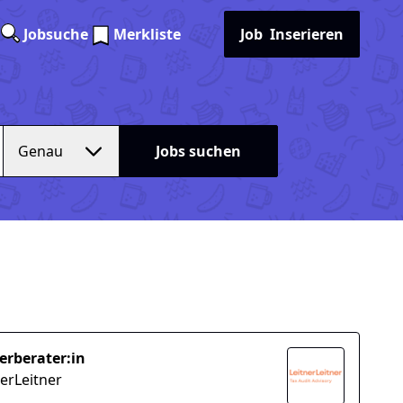
Jobsuche
Merkliste
Job
Inserieren
Genau
Jobs suchen
erberater:in
nerLeitner