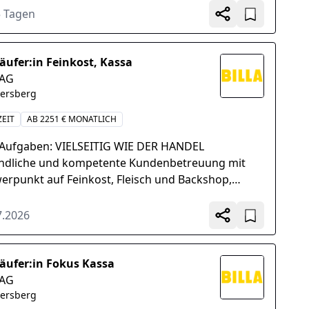
mskontrolle...
5 Tagen
äufer:in Feinkost, Kassa
 AG
hersberg
ZEIT
AB 2251 € MONATLICH
 Aufgaben: VIELSEITIG WIE DER HANDEL
ndliche und kompetente Kundenbetreuung mit
erpunkt auf Feinkost, Fleisch und Backshop,
ieren und Handhabung der Kassa laut BILLA-
linien, Ansprechpartner...
7.2026
äufer:in Fokus Kassa
 AG
hersberg