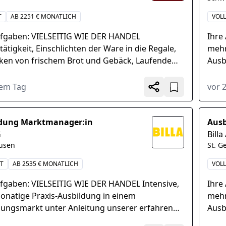
T
AB 2251 € MONATLICH
VOLL
ufgaben: VIELSEITIG WIE DER HANDEL
Ihre
tätigkeit, Einschlichten der Ware in die Regale,
mehr
ken von frischem Brot und Gebäck, Laufende
Ausb
le der Frische, Verantwortung für ein
Mark
iches...
vielf
nem Tag
vor 
ldung Marktmanager:in
Ausb
G
Billa
usen
St. G
IT
AB 2535 € MONATLICH
VOLL
ufgaben: VIELSEITIG WIE DER HANDEL Intensive,
Ihre
natige Praxis-Ausbildung in einem
mehr
dungsmarkt unter Anleitung unserer erfahrenen
Ausb
Führungskräfte, Aktive Teilnahme am
Mark