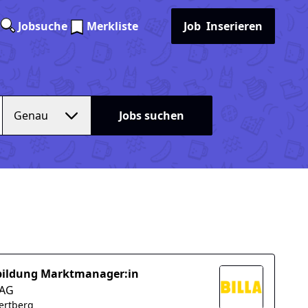
Jobsuche
Merkliste
Job
Inserieren
Genau
Jobs suchen
ildung Marktmanager:in
 AG
ertberg