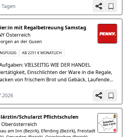
ktuell...
6 Tagen
ier:in mit Regalbetreuung Samstag
Y Österreich
eorgen an der Gusen
INGFÜGIG
AB 2251 € MONATLICH
 Aufgaben: VIELSEITIG WIE DER HANDEL
ertätigkeit, Einschlichten der Ware in die Regale,
acken von frischem Brot und Gebäck, Laufende
rolle der Frische, Verantwortung für ein
tliches...
7.2026
lärztin/Schularzt Pflichtschulen
 Oberösterreich
au am Inn (Bezirk), Eferding (Bezirk), Freistadt
rk), Gmunden (Bezirk), Grieskirchen (Bezirk),