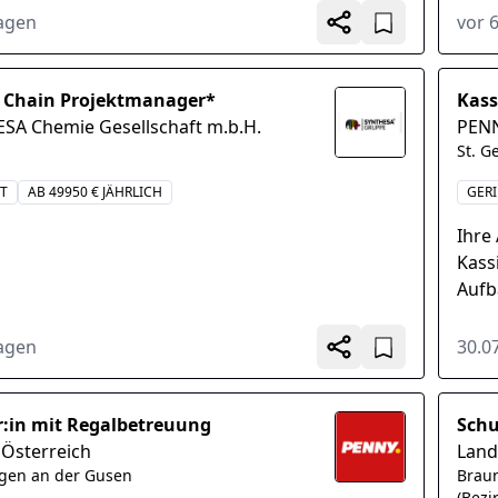
rem vollautomatisierten...
der a
Tagen
vor 
 Chain Projektmanager*
Kass
SA Chemie Gesellschaft m.b.H.
PENN
St. G
IT
AB 49950 € JÄHRLICH
GER
Ihre
Kassi
Aufb
Kont
orden
Tagen
30.0
r:in mit Regalbetreuung
Schu
Österreich
Land
rgen an der Gusen
Braun
(Bezi