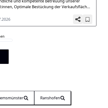
ndliche und kompetente Betreuung unserer
:innen, Optimale Bestückung der Verkaufsflächen
ansprechende Warenpräsentation, Umsetzung
ktuell...
7.2026
hen
n
remsmünster
Ranshofen