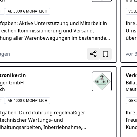
IT
AB 3000 € MONATLICH
VOLL
fgaben: Aktive Unterstützung und Mitarbeit in
Ihre
reichen Kommissionierung und Versand,
Umse
hung aller Warenbewegungen im bestehenden
über 
w. ERP-System, Verplanung, Avisierung und
Plan
sche...
auf a
Tagen
vor 
roniker:in
Verk
nger GmbH
Billa
ch
Maut
IT
AB 4000 € MONATLICH
GER
ufgaben: Durchführung regelmäßiger
Ihre
otechnischer Wartungs- und
Freu
dhaltungsarbeiten, Inbetriebnahme,
Kund
erung und Servicierung von modernen Anlagen
und 