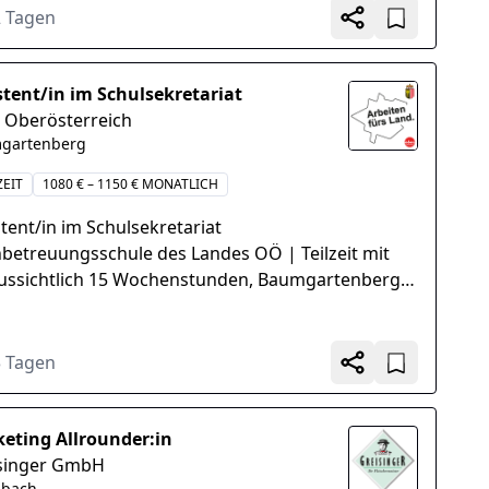
ältigen...
2 Tagen
stent/in im Schulsekretariat
 Oberösterreich
gartenberg
ZEIT
1080 € – 1150 € MONATLICH
stent/in im Schulsekretariat
nbetreuungsschule des Landes OÖ | Teilzeit mit
ussichtlich 15 Wochenstunden, Baumgartenberg,
.2026 Teilzeit mit voraussichtlich...
3 Tagen
eting Allrounder:in
singer GmbH
bach