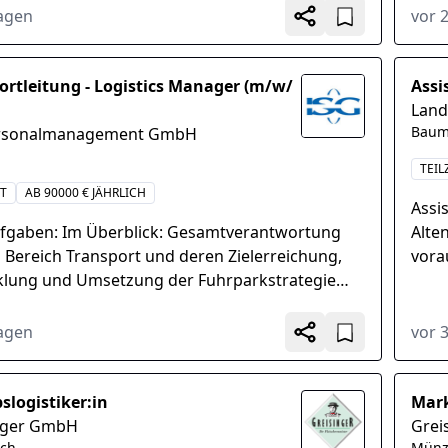
igen...
vielf
Tagen
vor 
ortleitung - Logistics Manager (m/w/
Assi
Land
Baum
ersonalmanagement GmbH
TEIL
IT
AB 90000 € JÄHRLICH
Assi
ufgaben: Im Überblick: Gesamtverantwortung
Alte
 Bereich Transport und deren Zielerreichung,
vora
klung und Umsetzung der Fuhrparkstrategie
17.08
laufende Optimierung der Auslastung und
planung...
Tagen
vor 
slogistiker:in
Mark
nger GmbH
Grei
ch
Münz