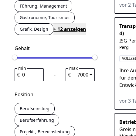
vielfält
vor 2 
Führung, Management
Gastronomie, Tourismus
Transp
+ 12 anzeigen
Grafik, Design
d)
ISG P
Perg
Gehalt
VOLLZE
min
max
Ihre A
€
-
€
+
für den
Entwic
sowie 
Position
Einsatz
vor 3 
Berufseinstieg
Berufserfahrung
Betrieb
Greisi
Projekt-, Bereichsleitung
Münzba