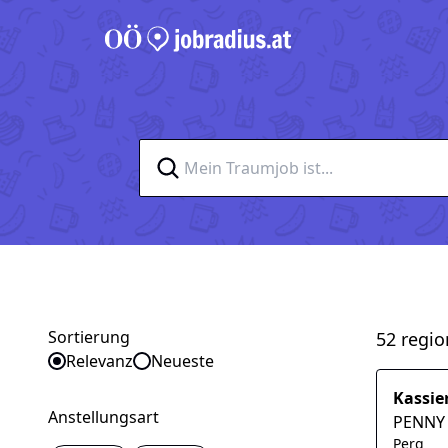
Sortierung
52 regio
Sortieren nach
Relevanz
Neueste
Kassie
Anstellungsart
PENNY 
Perg