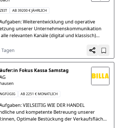
ZEIT
AB 39200 € JÄHRLICH
 Aufgaben: Weiterentwicklung und operative
tzung unserer Unternehmenskommunikation
alle relevanten Kanäle (digital und klassisch)
ung, Steuerung und Optimierung von Kampagnen
llen...
3 Tagen
äufer:in Fokus Kassa Samstag
 AG
hausen
INGFÜGIG
AB 2251 € MONATLICH
 Aufgaben: VIELSEITIG WIE DER HANDEL
ndliche und kompetente Betreuung unserer
:innen, Optimale Bestückung der Verkaufsflächen
ansprechende Warenpräsentation, Umsetzung