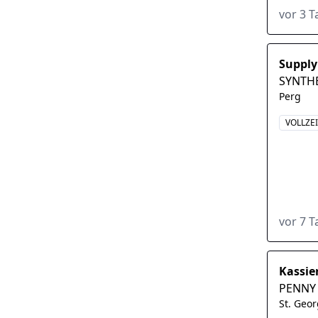
in unse
vor 3 
Supply
SYNTHE
Perg
VOLLZE
vor 7 
Kassie
PENNY 
St. Geo