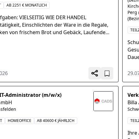
T
AB 2251 € MONATLICH
Kirch
Perg 
ufgaben: VIELSEITIG WIE DER HANDEL
(Bezi
tätigkeit, Einschlichten der Ware in die Regale,
TEIL
ken von frischem Brot und Gebäck, Laufende
le der Frische, Verantwortung für ein
Schu
iches...
Gesun
Daue
Schü
2026
29.0
 IT-Administrator (m/w/x)
Verk
GmbH
Billa
nsfelden
Schw
IT
HOMEOFFICE
AB 40600 € JÄHRLICH
TEIL
Ihre