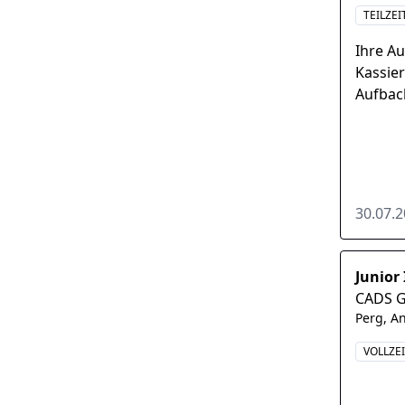
TEILZEI
Ihre A
Kassier
Aufbac
Kontrol
ordentl
30.07.
Junior
CADS 
Perg, A
VOLLZE