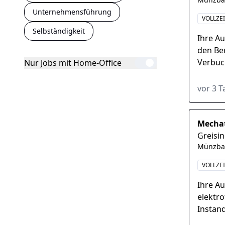
Unternehmensführung
VOLLZE
Selbständigkeit
Ihre Au
den Be
Verbuc
Nur Jobs mit Home-Office
EDV bz
systemi
vor 3 
Mechat
Greisi
Münzba
VOLLZE
Ihre A
elektr
Instan
Optimi