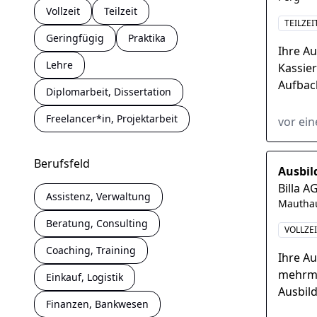
Vollzeit
Teilzeit
TEILZEI
Geringfügig
Praktika
Ihre A
Lehre
Kassier
Aufbac
Diplomarbeit, Dissertation
Kontrol
ordentl
Freelancer*in, Projektarbeit
vor ei
Berufsfeld
Ausbi
Billa A
Assistenz, Verwaltung
Mautha
Beratung, Consulting
VOLLZE
Coaching, Training
Ihre A
mehrmo
Einkauf, Logistik
Ausbil
Finanzen, Bankwesen
Markt-