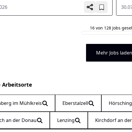
hoch
2026
30.0
16 von 128 Jobs ges
Mehr Jobs lade
e Arbeitsorte
berg im Mühlkreis
Eberstalzell
Hörschin
ch an der Donau
Lenzing
Kirchdorf an de