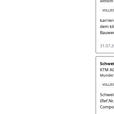
Altheim
VOLLZE
karrie
dem kli
Bauwer
morgen
31.07.
Schwe
KTM A
Munder
VOLLZE
Schwei
(Ref.Nr
Compon
Wurzeln