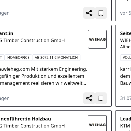
tarbeiter Sonderkonditionen für unsere
Egal 
ter...
Tagen
vor 
ant:in
Seit
 Timber Construction GmbH
WIEH
Alth
IT
HOMEOFFICE
AB 3072,11 € MONATLICH
VOLL
re.wiehag.com Mit starkem Engineering,
karr
ngsfähiger Produktion und exzellentem
dem 
tmanagement realisieren wir weltweit
Bauw
sfähige Gebäude in Holz. Werde...
morg
Tagen
31.0
nenführer:in Holzbau
Lead
 Timber Construction GmbH
KTM