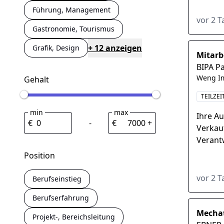
ab sofo
Führung, Management
vor 2 
Gastronomie, Tourismus
+ 12 anzeigen
Grafik, Design
Mitarb
BIPA P
Weng Im
Gehalt
TEILZEI
min
max
Ihre A
€
-
€
+
Verkau
Verant
Sortime
Position
Warenp
vor 2 
Berufseinstieg
Berufserfahrung
Mechat
Projekt-, Bereichsleitung