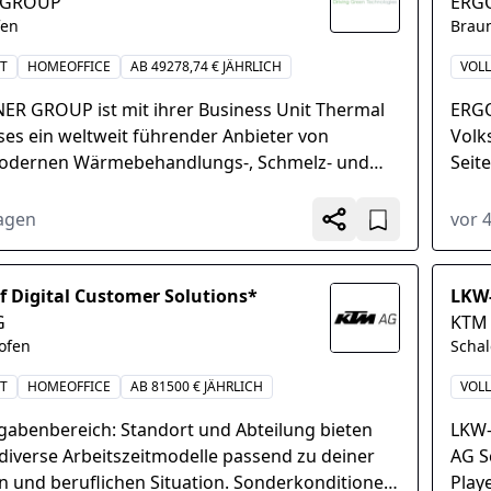
 GROUP
ERGO
fen
Brau
IT
HOMEOFFICE
AB 49278,74 € JÄHRLICH
VOLL
NER GROUP ist mit ihrer Business Unit Thermal
ERGO
ses ein weltweit führender Anbieter von
Volk
dernen Wärmebehandlungs-, Schmelz- und
Seit
agen für die...
Wach
Tagen
vor 
f Digital Customer Solutions*
LKW
G
KTM
ofen
Scha
IT
HOMEOFFICE
AB 81500 € JÄHRLICH
VOLL
fgabenbereich: Standort und Abteilung bieten
LKW-
 diverse Arbeitszeitmodelle passend zu deiner
AG Sc
n und beruflichen Situation. Sonderkonditionen
Play