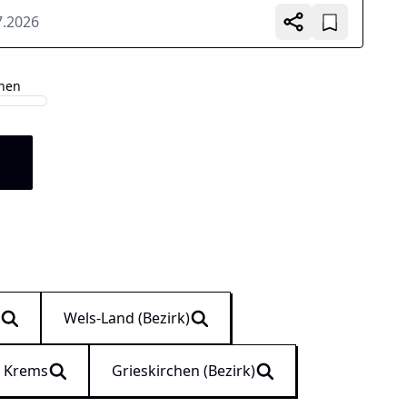
wertige...
7.2026
ehen
n
g
Wels-Land (Bezirk)
r Krems
Grieskirchen (Bezirk)