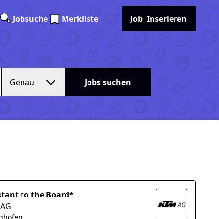
Jobsuche
Merkliste
Job
Inserieren
Genau
Jobs suchen
stant to the Board*
 AG
ighofen