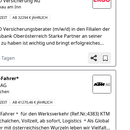
 Versicherung AG
nau am Inn
ZEIT
AB 32294 € JÄHRLICH
 Versicherungsberater (m/w/d) in den Filialen der
sbank Oberösterreich Starke Partner an seiner
e zu haben ist wichtig und bringt erfolgreiches
stum. Seit über...
4 Tagen
-Fahrer*
 AG
lchen
ZEIT
AB 41270,46 € JÄHRLICH
Fahrer＊ für den Werksverkehr (Ref.Nr.:4383) KTM
halchen, Vollzeit, ab sofort, Logistics ＊Als Global
er mit österreichischen Wurzeln leben wir Vielfalt.