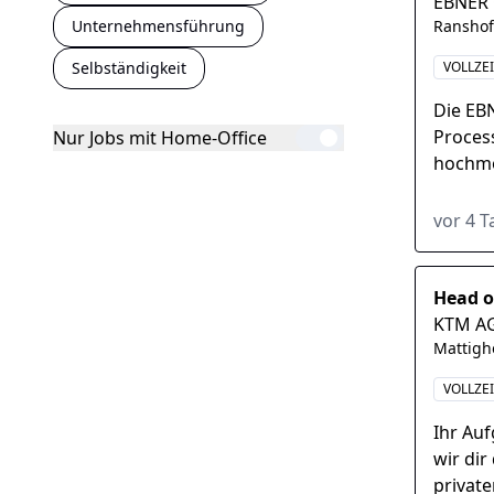
EBNER
Unternehmensführung
Ransho
Selbständigkeit
VOLLZE
Die EB
Proces
Nur Jobs mit Home-Office
hochmo
Gießanl
vor 4 
Head o
KTM A
Mattigh
VOLLZE
Ihr Au
wir dir
private