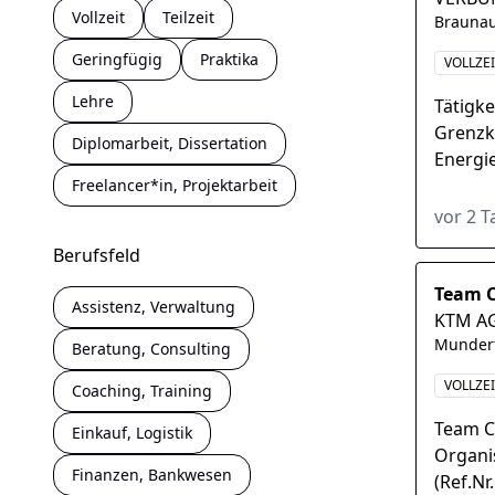
Vollzeit
Teilzeit
Braunau
Geringfügig
Praktika
VOLLZE
Lehre
Tätigke
Grenzk
Diplomarbeit, Dissertation
Energi
in Euro
Freelancer*in, Projektarbeit
vor 2 
Berufsfeld
Team C
Assistenz, Verwaltung
KTM A
Munder
Beratung, Consulting
VOLLZE
Coaching, Training
Team C
Einkauf, Logistik
Organi
Finanzen, Bankwesen
(Ref.Nr