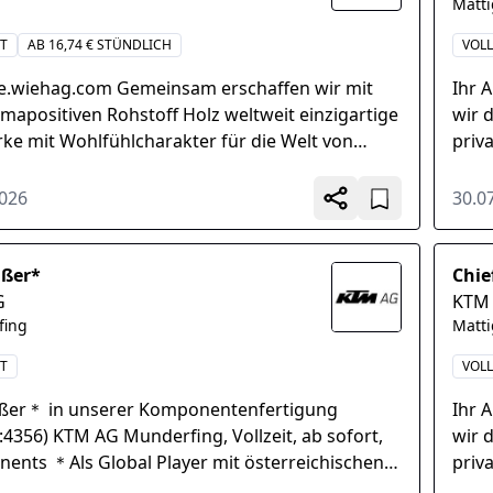
Matt
IT
AB 16,74 € STÜNDLICH
VOLL
re.wiehag.com Gemeinsam erschaffen wir mit
Ihr 
mapositiven Rohstoff Holz weltweit einzigartige
wir 
ke mit Wohlfühlcharakter für die Welt von
priv
. Werde auch...
Unse
hoch
2026
30.0
ißer*
Chie
G
KTM
fing
Matt
IT
VOLL
ßer＊ in unserer Komponentenfertigung
Ihr 
.:4356) KTM AG Munderfing, Vollzeit, ab sofort,
wir 
ents ＊Als Global Player mit österreichischen
priv
 leben wir Vielfalt...
Unse