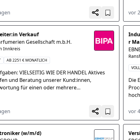
rt, Rally Factory Racing...
dem Z
Comp
Tagen
vor 
eiter:in Verkauf
Indu
arfumerien Gesellschaft m.b.H.
r Ma
 Innkreis
EBN
Rans
T
AB 2251 € MONATLICH
VOLL
ufgaben: VIELSEITIG WIE DER HANDEL Aktives
fen und Beratung unserer Kund:innen,
Die 
wortung für einen oder mehrere
Proc
ntsbereiche, Kassiertätigkeit,
hoch
räsentation und Regalbewirtschaftung...
Gießa
Tagen
vor 
roniker (w/m/d)
Vers