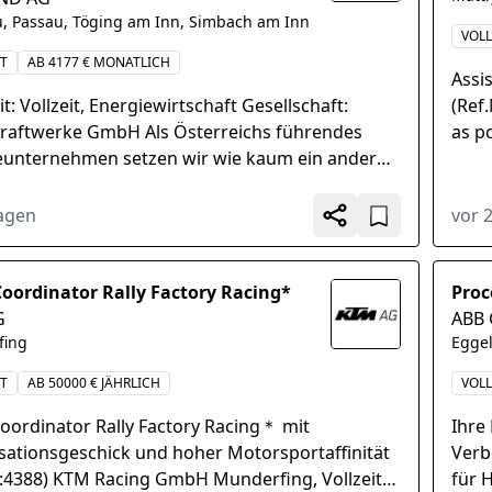
, Passau, Töging am Inn, Simbach am Inn
VOLL
IT
AB 4177 € MONATLICH
Assis
it: Vollzeit, Energiewirtschaft Gesellschaft:
(Ref
raftwerke GmbH Als Österreichs führendes
as p
eunternehmen setzen wir wie kaum ein anderer
roote
pa auf die Kraft von Wasser, Wind und...
Tagen
vor 
oordinator Rally Factory Racing*
Proc
G
ABB 
fing
Egge
IT
AB 50000 € JÄHRLICH
VOLL
oordinator Rally Factory Racing＊ mit
Ihre
sationsgeschick und hoher Motorsportaffinität
Verb
.:4388) KTM Racing GmbH Munderfing, Vollzeit,
für 