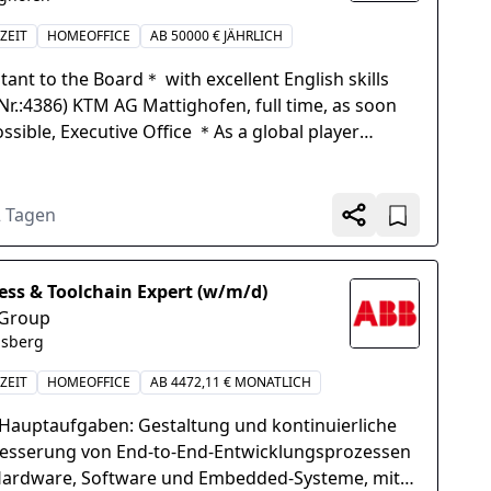
ZEIT
HOMEOFFICE
AB 50000 € JÄHRLICH
tant to the Board＊ with excellent English skills
.Nr.:4386) KTM AG Mattighofen, full time, as soon
ossible, Executive Office ＊As a global player
d in Austria,...
2 Tagen
ess & Toolchain Expert (w/m/d)
Group
lsberg
ZEIT
HOMEOFFICE
AB 4472,11 € MONATLICH
 Hauptaufgaben: Gestaltung und kontinuierliche
esserung von End-to-End-Entwicklungsprozessen
Hardware, Software und Embedded-Systeme, mit