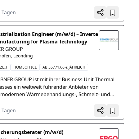
iel, Engineering-, Qualitäts-, Sicherheits- und
liance-Anforderungen...
2 Tagen
strialization Engineer (m/w/d) – Inverte
nufacturing for Plasma Technology
ER GROUP
hofen, Leonding
ZEIT
HOMEOFFICE
AB 55771,66 € JÄHRLICH
EBNER GROUP ist mit ihrer Business Unit Thermal
esses ein weltweit führender Anbieter von
modernen Wärmebehandlungs-, Schmelz- und
nlagen für die...
4 Tagen
icherungsberater (m/w/d)