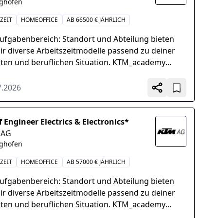
ighofen
ZEIT
HOMEOFFICE
AB 66500 € JÄHRLICH
Aufgabenbereich: Standort und Abteilung bieten
dir diverse Arbeitszeitmodelle passend zu deiner
aten und beruflichen Situation. KTM_academy
re KTM_academy bietet vielseitige und didaktisch
wertige...
7.2026
f Engineer Electrics & Electronics*
 AG
ighofen
ZEIT
HOMEOFFICE
AB 57000 € JÄHRLICH
Aufgabenbereich: Standort und Abteilung bieten
dir diverse Arbeitszeitmodelle passend zu deiner
aten und beruflichen Situation. KTM_academy
re KTM_academy bietet vielseitige und didaktisch