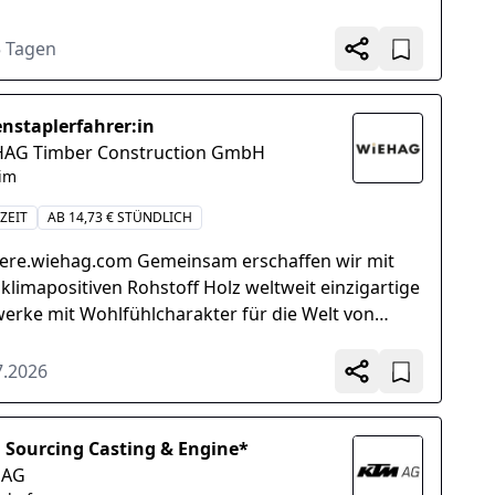
welches...
5 Tagen
enstaplerfahrer:in
AG Timber Construction GmbH
eim
ZEIT
AB 14,73 € STÜNDLICH
iere.wiehag.com Gemeinsam erschaffen wir mit
klimapositiven Rohstoff Holz weltweit einzigartige
erke mit Wohlfühlcharakter für die Welt von
en. Werde auch...
7.2026
 Sourcing Casting & Engine*
 AG