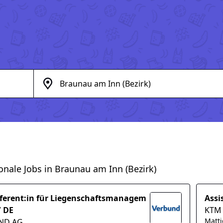
onale Jobs in Braunau am Inn (Bezirk)
ferent:in für Liegenschaftsmanagem
Assi
/ DE
KTM
Matt
ND AG